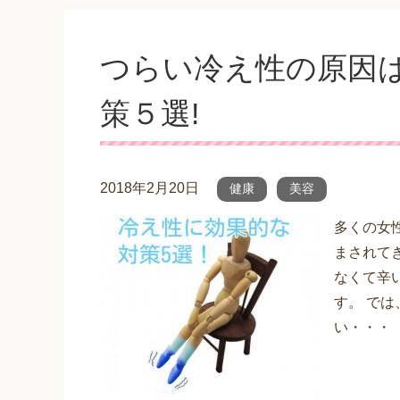
つらい冷え性の原因は
策５選!
2018年2月20日
健康
美容
多くの女
まされて
なくて辛
す。 で
い・・・