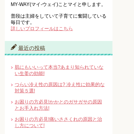
MY-WAY(マイ-ウェイ)ことマイと申します。
普段は主婦をしていて子育てに奮闘している
毎日です。
詳しいプロフィールはこちら
最近の投稿
肌にもいいって本当?あまり知られていな
い生姜の効能!
つらい冷え性の原因は? 冷え性に効果的な
対策５選!
お困りの方必見!かかとのガサガサの原因
とお手入れ方法!
お困りの方必見!痛いささくれの原因と治
し方について!