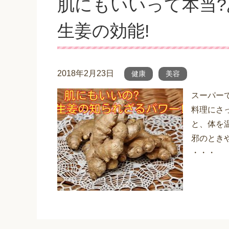
肌にもいいって本当
生姜の効能!
2018年2月23日
健康
美容
スーパー
料理にさ
と、体を
邪のとき
・・・