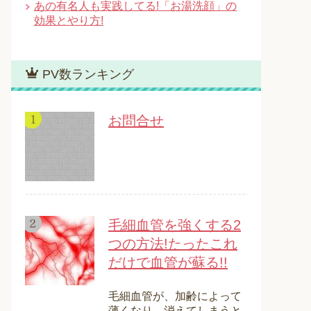
あの有名人も実践してる!「お湯洗顔」の
効果とやり方!
PV数ランキング
お問合せ
毛細血管を強くする2
つの方法!たったこれ
だけで血管が蘇る!!
毛細血管が、加齢によって
薄くなり、消えてしまうと