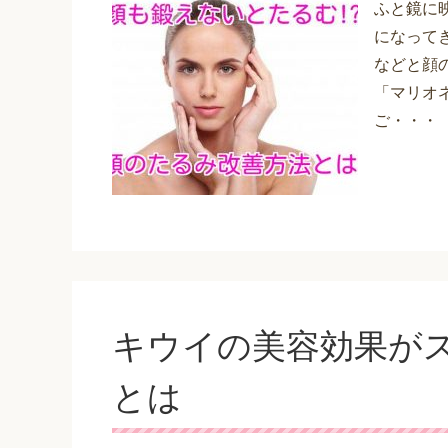
ふと鏡に
になって
などと顔
「マリオ
ご・・・
キウイの美容効果がス
とは