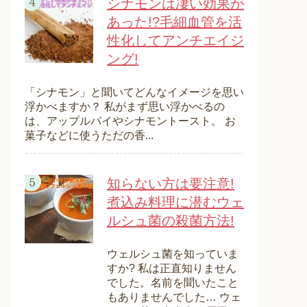
シナモンは凄い効果が
あった!?毛細血管を活
性化してアンチエイジ
ング!
「シナモン」と聞いてどんなイメージを思い
浮かべますか？ 私がまず思い浮かべるの
は、アップルパイやシナモントースト。 お
菓子などに使うただの香...
知らない方は要注意!
煮込み料理に潜むウェ
ルシュ菌の殺菌方法!
ウェルシュ菌を知っていま
すか? 私は正直知りません
でした。名前を聞いたこと
もありませんでした… ウェ