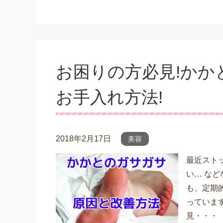
お困りの方必見!かか
お手入れ方法!
2018年2月17日
美容
最近スト
い… な
も、定期
っていま
見・・・