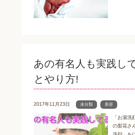
あの有名人も実践して
とやり方!
2017年11月23日
未分類
美容
「お湯洗
の梨花さ
洗顔」を