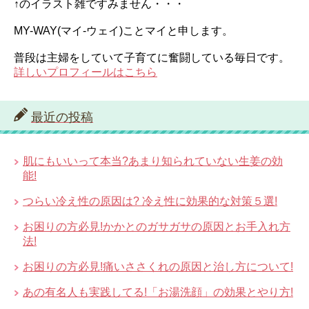
↑のイラスト雑ですみません・・・
MY-WAY(マイ-ウェイ)ことマイと申します。
普段は主婦をしていて子育てに奮闘している毎日です。
詳しいプロフィールはこちら
最近の投稿
肌にもいいって本当?あまり知られていない生姜の効
能!
つらい冷え性の原因は? 冷え性に効果的な対策５選!
お困りの方必見!かかとのガサガサの原因とお手入れ方
法!
お困りの方必見!痛いささくれの原因と治し方について!
あの有名人も実践してる!「お湯洗顔」の効果とやり方!