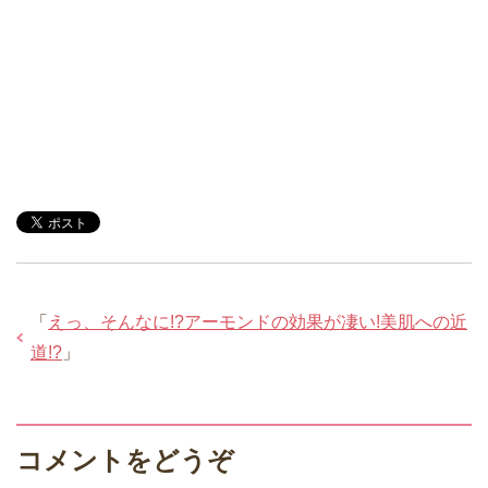
「
えっ、そんなに!?アーモンドの効果が凄い!美肌への近
道!?
」
コメントをどうぞ